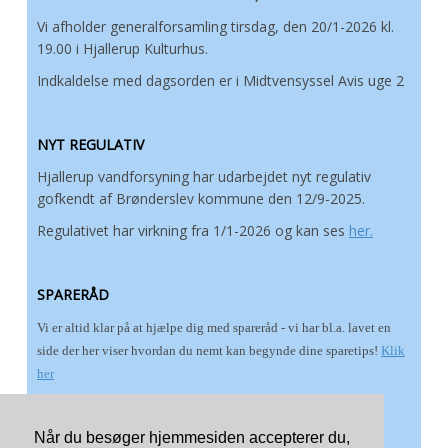
Vi afholder generalforsamling tirsdag, den 20/1-2026 kl.
19.00 i Hjallerup Kulturhus.
Indkaldelse med dagsorden er i Midtvensyssel Avis uge 2
NYT REGULATIV
Hjallerup vandforsyning har udarbejdet nyt regulativ
gofkendt af Brønderslev kommune den 12/9-2025.
Regulativet har virkning fra 1/1-2026 og kan ses
her.
SPARERÅD
Vi er altid klar på at hjælpe dig med spareråd - vi har bl.a. lavet en
side der her viser hvordan du nemt kan begynde dine sparetips!
Klik
her
Vi gør opmærksom på at hvis nogle forbruger skal til at lave ny
indkøsel eller kloaker kan det tit passe ind med at man får ny
Når du besøger hjemmesiden accepterer du,